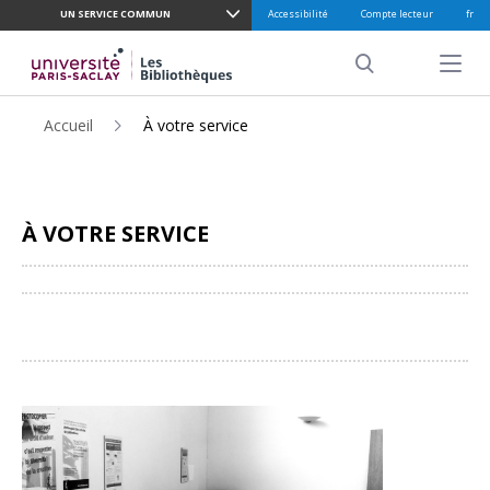
UN SERVICE COMMUN
Accessibilité
Compte lecteur
fr
ALLER
AU
Menu pr
CONTENU
Search
PRINCIPAL
Accueil
À votre service
À VOTRE SERVICE
Partager