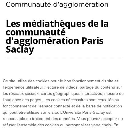
Les médiathèques de la
communauté
d'agglomération Paris
Saclay
Les 17 médiathèques intercommunales vous permettent
d’emprunter tous types de documents, d’accéder aux
ressources numériques en ligne, de consulter l’offre et de gérer
Ce site utilise des cookies pour le bon fonctionnement du site et
son compte en ligne, d’utiliser des postes informatiques, de
l’expérience utilisateur : lecture de vidéos, partage du contenu sur
bénéficier des conseils des bibliothécaires, d’assister à des
les réseaux sociaux, cartes géographiques interactives, mesure de
rencontres, de voir des expos, de participer à des ateliers…
l’audience des pages. Les cookies nécessaires sont ceux liés au
Retrouvez toutes les informations sur leur
site web
.
fonctionnement de l'espace connecté et de la barre de notification
qui peut être utilisée sur le site. L’Université Paris-Saclay est
responsable du traitement des données. Vous pouvez accepter ou
refuser l’ensemble des cookies ou personnaliser votre choix. En