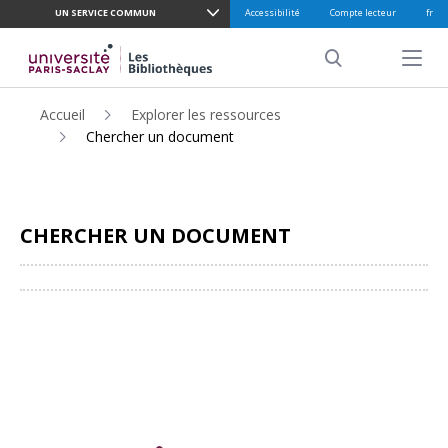
UN SERVICE COMMUN
Accessibilité
Compte lecteur
fr
ALLER
AU
Menu pr
CONTENU
Search
PRINCIPAL
Accueil
Explorer les ressources
Chercher un document
CHERCHER UN DOCUMENT
Partager