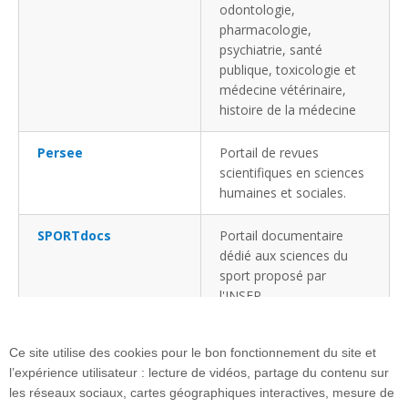
odontologie,
pharmacologie,
psychiatrie, santé
publique, toxicologie et
médecine vétérinaire,
histoire de la médecine
Persee
Portail de revues
scientifiques en sciences
humaines et sociales.
SPORTdocs
Portail documentaire
dédié aux sciences du
sport proposé par
l'INSEP.
Télémaque
Base de données
Ce site utilise des cookies pour le bon fonctionnement du site et
documentaires sur la
l’expérience utilisateur : lecture de vidéos, partage du contenu sur
jeunesse
les réseaux sociaux, cartes géographiques interactives, mesure de