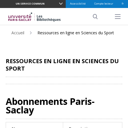
UN SERVICE COMMUN
Accessibilité
Compte lecteur
fr
ALLER
AU
Menu pr
CONTENU
Search
PRINCIPAL
Accueil
Ressources en ligne en Sciences du Sport
RESSOURCES EN LIGNE EN SCIENCES DU
SPORT
Partager
Abonnements Paris-
Saclay